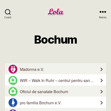
Lola
Caută
Meniu
NRW
Bochum
Madonna e.V.
WIR – Walk In Ruhr – centrul pentru sanatatea sexuala si medicina
Oficiul de sanatate Bochum
pro familia Bochum e.V.